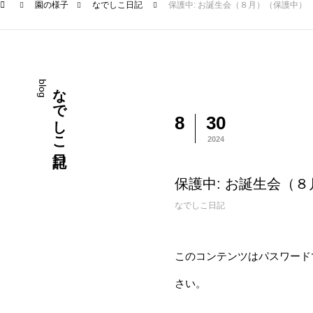
園の様子
なでしこ日記
保護中: お誕生会（８月）（保護中）
blog
なでしこ日記
8
30
2024
保護中: お誕生会（
なでしこ日記
このコンテンツはパスワード
さい。