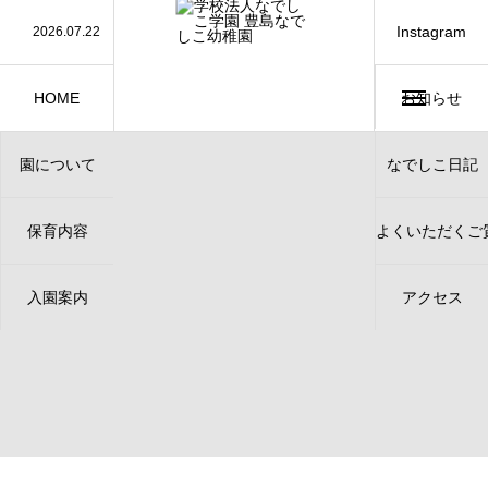
Instagram
2026.07.22
保護中: お誕生会（７月）（保護中）
2026.07.7
保護中: たなばたのつどい
2026.07.3
保護中: カレーパーティー（保護中）
2026.06.19
保護中: お誕生会（６月）（保護中）
2026.06.17
ジャガイモほり、行ってきました！（年長）
HOME
お知らせ
ホーム
園について
なでしこ日記
About
保育内容
よくいただくご
Contents
Contact
入園案内
アクセス