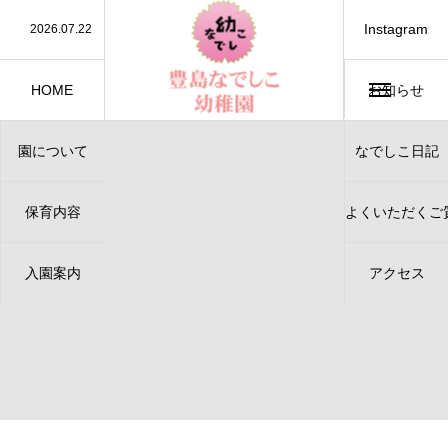
Instagram
2026.07.22
保護中: お誕生会（７月）（保護中）
2026.07.7
保護中: たなばたのつどい
2026.07.3
保護中: カレーパーティー（保護中）
2026.06.19
保護中: お誕生会（６月）（保護中）
2026.06.17
ジャガイモほり、行ってきました！（年長）
HOME
お知らせ
ホーム
園について
なでしこ日記
About
保育内容
よくいただくご
Contents
Contact
入園案内
アクセス