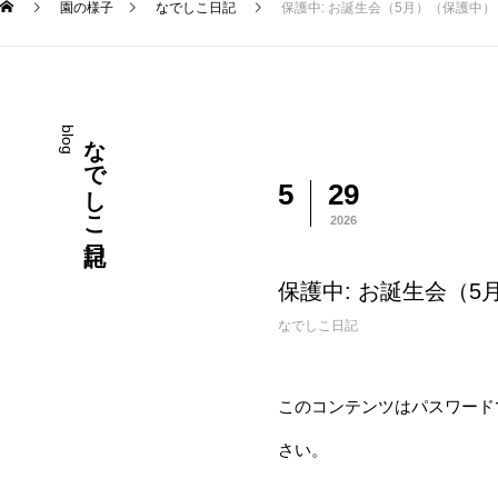
園の様子
なでしこ日記
保護中: お誕生会（5月）（保護中）
blog
なでしこ日記
5
29
2026
保護中: お誕生会（5
なでしこ日記
このコンテンツはパスワード
さい。