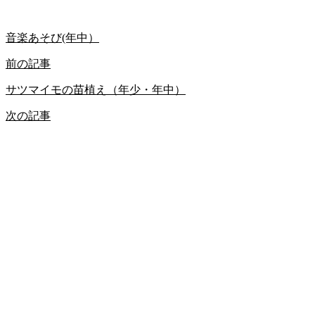
音楽あそび(年中）
前の記事
サツマイモの苗植え（年少・年中）
次の記事
HOME
なでしこ日記
園からのお知らせ