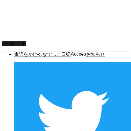
園について
保育内容
未就園児イベント
入園案内
よくいただくご質問
アクセス
PAGE TOP
Access
電話をかける
なでしこ日記
お知らせ