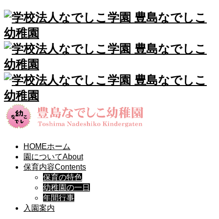
HOME
ホーム
園について
About
保育内容
Contents
保育の特色
幼稚園の一日
年間行事
入園案内