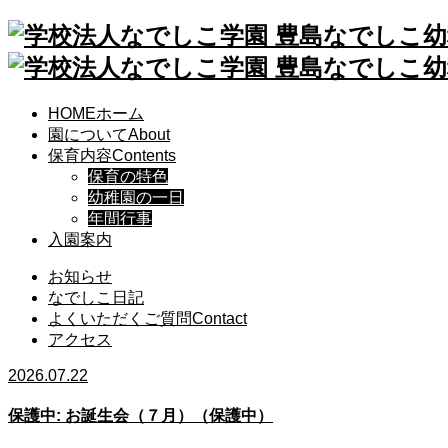
HOME
ホーム
園について
About
保育内容
Contents
保育の特色
幼稚園の一日
年間行事
入園案内
お知らせ
なでしこ日記
よくいただくご質問
Contact
アクセス
2026.07.22
保護中: お誕生会（７月）（保護中）