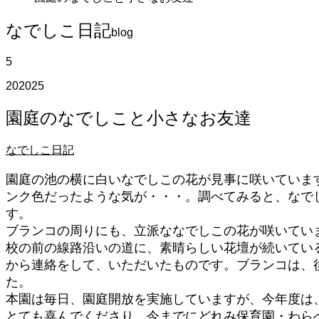
なでしこ日記
blog
5
20
2025
園庭のなでしこと小さなお友達
なでしこ日記
園庭の池の横に白いなでしこの花が見事に咲いていま
ンク色だったような気が・・・。調べてみると、なで
す。
ブランコの周りにも、立派ななでしこの花が咲いてい
校の前の線路沿いの道に、素晴らしい花壇が続いてい
から連絡をして、いただいたものです。ブランコは、
た。
本園は毎日、園庭開放を実施していますが、今年度は
とても喜んでくださり、今までにどれみ保育園・わら