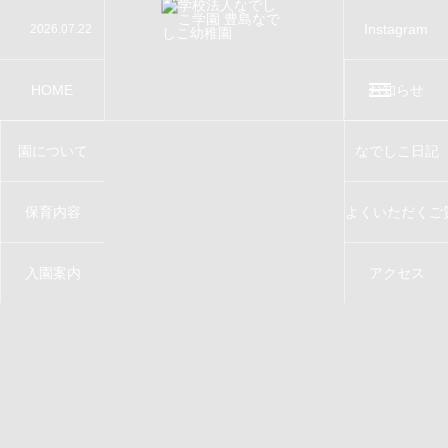
Instagram
2026.07.22
保護中: お誕生会（７月）（保護中）
2026.07.7
保護中: たなばたのつどい
2026.07.3
保護中: カレーパーティー（保護中）
2026.06.19
保護中: お誕生会（６月）（保護中）
2026.06.17
ジャガイモほり、行ってきました！（年長）
HOME
お知らせ
ホーム
園について
なでしこ日記
About
保育内容
よくいただくご
Contents
Contact
入園案内
アクセス