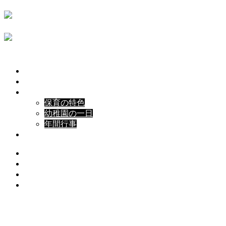
HOME
ホーム
園について
About
保育内容
Contents
保育の特色
幼稚園の一日
年間行事
入園案内
お知らせ
なでしこ日記
よくいただくご質問
Contact
アクセス
2026.07.22
保護中: お誕生会（７月）（保護中）