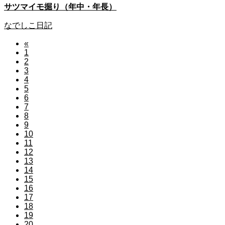
サツマイモ掘り（年中・年長）
なでしこ日記
«
1
2
3
4
5
6
7
8
9
10
11
12
13
14
15
16
17
18
19
20