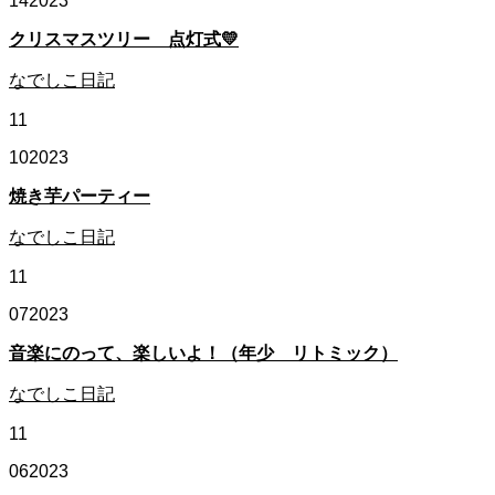
14
2023
クリスマスツリー 点灯式💛
なでしこ日記
11
10
2023
焼き芋パーティー
なでしこ日記
11
07
2023
音楽にのって、楽しいよ！（年少 リトミック）
なでしこ日記
11
06
2023