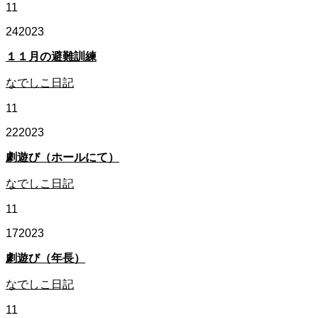
11
24
2023
１１月の避難訓練
なでしこ日記
11
22
2023
劇遊び（ホールにて）
なでしこ日記
11
17
2023
劇遊び（年長）
なでしこ日記
11