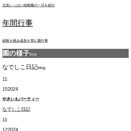
元気いっぱい幼稚園の一日を紹介
年間行事
経験を積み成長を育む園行事
園の様子
blog
なでしこ日記
blog
11
15
2024
やきいもパーティー
なでしこ日記
11
12
2024