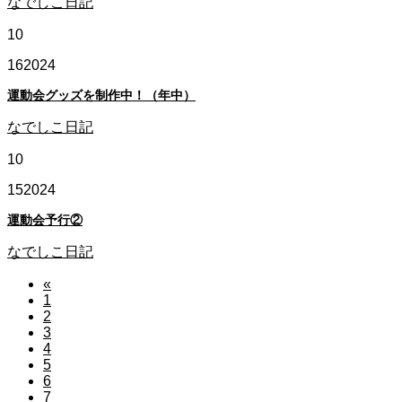
なでしこ日記
10
16
2024
運動会グッズを制作中！（年中）
なでしこ日記
10
15
2024
運動会予行②
なでしこ日記
«
1
2
3
4
5
6
7