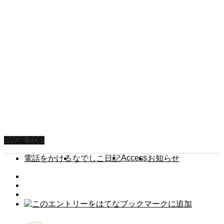
HOME
なでしこ日記
園からのお知らせ
園について
保育内容
未就園児イベント
入園案内
よくいただくご質問
アクセス
PAGE TOP
Access
電話をかける
なでしこ日記
お知らせ