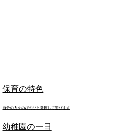
保護中: カレーパーティー（保護中）
2026.06.19
保護中: お誕生会（６月）（保護中）
2026.06.17
ジャガイモほり、行ってきました！（年長）
Instagram
保育の特色
自分の力をのびのびと発揮して遊びます
幼稚園の一日