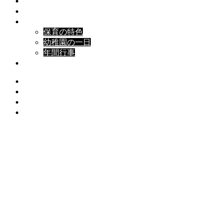
HOME
ホーム
園について
About
保育内容
Contents
保育の特色
幼稚園の一日
年間行事
入園案内
お知らせ
なでしこ日記
よくいただくご質問
Contact
アクセス
2026.07.22
保護中: お誕生会（７月）（保護中）
2026.07.7
保護中: たなばたのつどい
2026.07.3