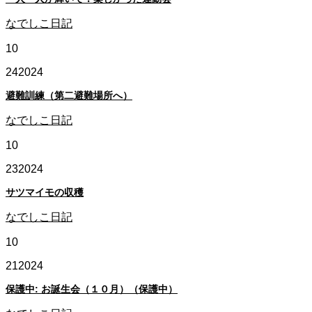
なでしこ日記
10
24
2024
避難訓練（第二避難場所へ）
なでしこ日記
10
23
2024
サツマイモの収穫
なでしこ日記
10
21
2024
保護中: お誕生会（１０月）（保護中）