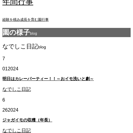
年間行事
経験を積み成長を育む園行事
園の様子
blog
なでしこ日記
blog
7
01
2024
明日はカレーパーティー！！～おイモ洗いと劇～
なでしこ日記
6
26
2024
ジャガイモの収穫（年長）
なでしこ日記