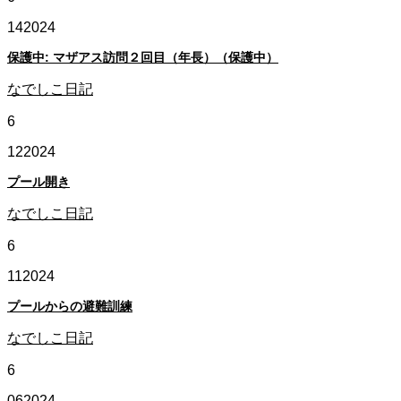
14
2024
保護中: マザアス訪問２回目（年長）（保護中）
なでしこ日記
6
12
2024
プール開き
なでしこ日記
6
11
2024
プールからの避難訓練
なでしこ日記
6
06
2024