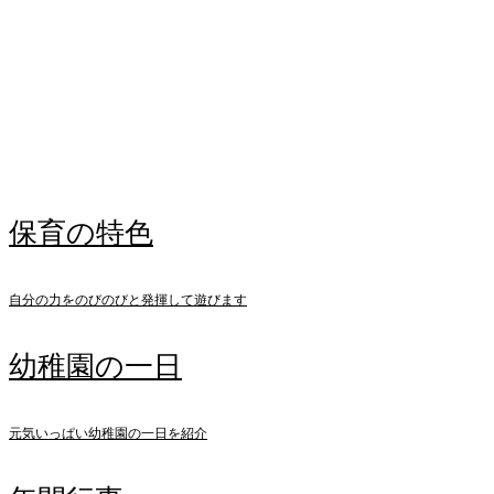
保護中: お誕生会（６月）（保護中）
2026.06.17
ジャガイモほり、行ってきました！（年長）
Instagram
保育の特色
自分の力をのびのびと発揮して遊びます
幼稚園の一日
元気いっぱい幼稚園の一日を紹介