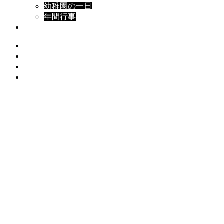
幼稚園の一日
年間行事
入園案内
お知らせ
なでしこ日記
よくいただくご質問
Contact
アクセス
2026.07.22
保護中: お誕生会（７月）（保護中）
2026.07.7
保護中: たなばたのつどい
2026.07.3
保護中: カレーパーティー（保護中）
2026.06.19