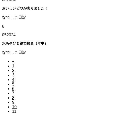
おいしいビワが実りました！
なでしこ日記
6
05
2024
水あそび＆視力検査（年中）
なでしこ日記
«
1
2
3
4
5
6
7
8
9
10
11